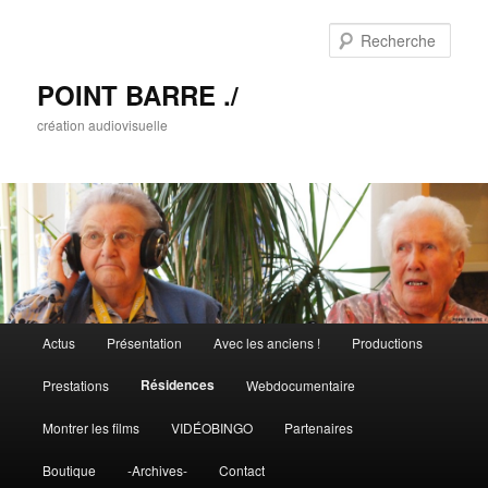
Rech
POINT BARRE ./
création audiovisuelle
Menu principal
Actus
Présentation
Avec les anciens !
Productions
Aller au contenu principal
Aller au contenu secondaire
Résidences
Prestations
Webdocumentaire
Montrer les films
VIDÉOBINGO
Partenaires
Boutique
-Archives-
Contact