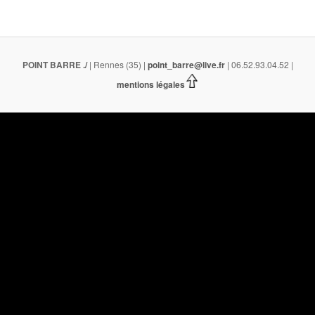
POINT BARRE
./
| Rennes (35) |
point_barre@live.fr
| 06.52.93.04.52 |
mentions légales