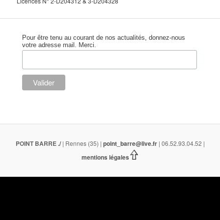
Licences N° 2-D204312 & 3-D204328
Pour être tenu au courant de nos actualités, donnez-nous
votre adresse mail. Merci.
POINT BARRE
./
| Rennes (35) |
point_barre@live.fr
| 06.52.93.04.52 |
mentions légales