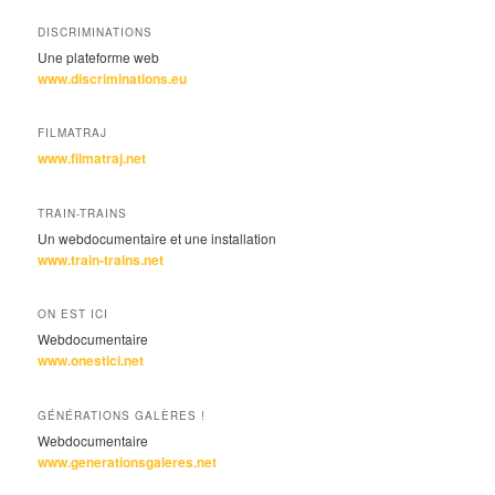
DISCRIMINATIONS
Une plateforme web
www.discriminations.eu
FILMATRAJ
www.filmatraj.net
TRAIN-TRAINS
Un webdocumentaire et une installation
www.train-trains.net
ON EST ICI
Webdocumentaire
www.onestici.net
GÉNÉRATIONS GALÈRES !
Webdocumentaire
www.generationsgaleres.net