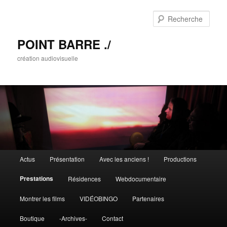
Rech
POINT BARRE ./
création audiovisuelle
Menu principal
Actus
Présentation
Avec les anciens !
Productions
Aller au contenu principal
Aller au contenu secondaire
Prestations
Résidences
Webdocumentaire
Montrer les films
VIDÉOBINGO
Partenaires
Boutique
-Archives-
Contact