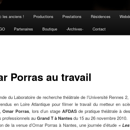
 les anciens !
Productions
Prestations
Résidences
Webdo
NGO
Partenaires
Boutique
-Archives-
Contact
r Porras au travail
de du Laboratoire de recherche théâtrale de l’Université Rennes 2
ndus en Loire Atlantique pour filmer le travail du metteur en scè
n,
Omar Porras
, lors d’un stage
AFDAS
de pratique théâtrale à des
 professionnels au
Grand T à Nantes
du 15 au 26 novembre 2010.
ion de la venue d’Omar Porras à Nantes, une journée d’étude
« Les