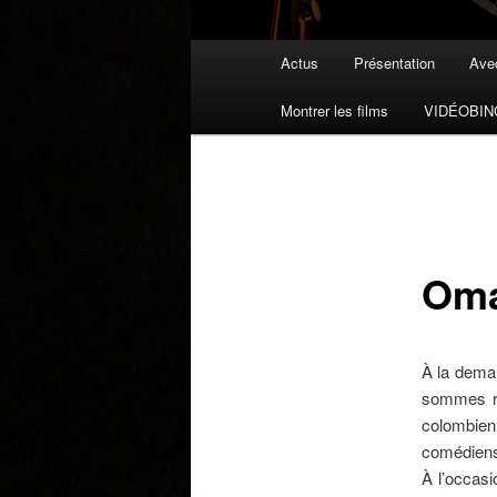
Menu principal
Actus
Présentation
Avec
Aller au contenu principal
Aller au contenu secondaire
Montrer les films
VIDÉOBI
Oma
À la deman
sommes re
colombie
comédiens
À l’occas