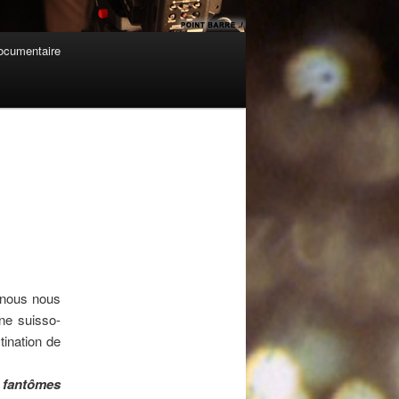
cumentaire
Navigation
des
articles
, nous nous
ne suisso-
tination de
 fantômes