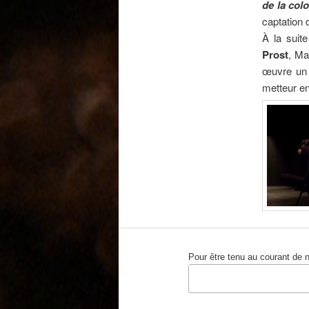
de la col
captation 
À la suit
Prost
, Ma
œuvre un t
metteur e
Pour être tenu au courant de 