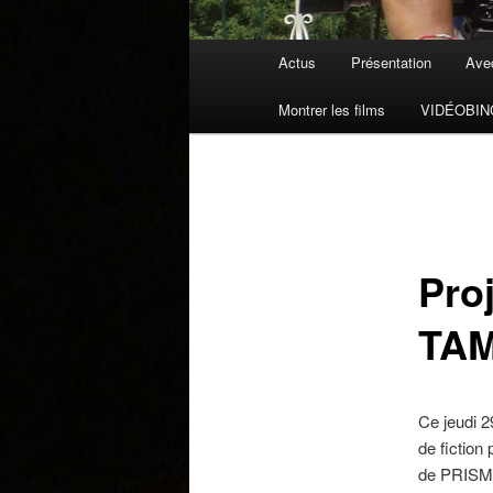
Menu principal
Actus
Présentation
Avec
Aller au contenu principal
Aller au contenu secondaire
Montrer les films
VIDÉOBI
Pro
TA
Ce jeudi 2
de fiction
de PRISME