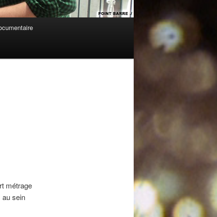
cumentaire
Navigation
des
articles
rt métrage
 au sein