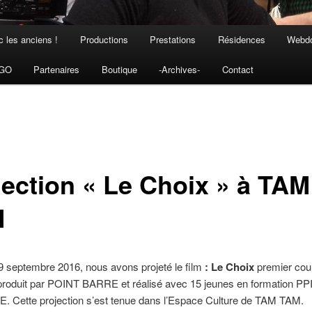
 les anciens !
Productions
Prestations
Résidences
Webdo
NGO
Partenaires
Boutique
-Archives-
Contact
jection « Le Choix » à TAM
M
9 septembre 2016, nous avons projeté le film
: Le Choix
premier cou
 produit par POINT BARRE et réalisé avec 15 jeunes en formation PPI
. Cette projection s’est tenue dans l’Espace Culture de TAM TAM.