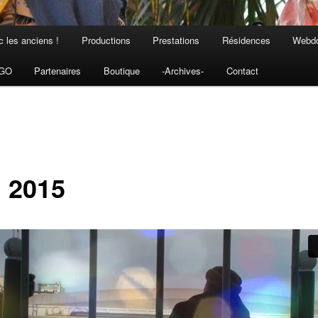
 les anciens !
Productions
Prestations
Résidences
Webdo
NGO
Partenaires
Boutique
-Archives-
Contact
 2015