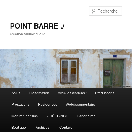
Rech
POINT BARRE ./
création audiovisuelle
Menu principal
Actus
Présentation
Avec les anciens !
Productions
Aller au contenu principal
Aller au contenu secondaire
Prestations
Résidences
Webdocumentaire
Montrer les films
VIDÉOBINGO
Partenaires
Boutique
-Archives-
Contact