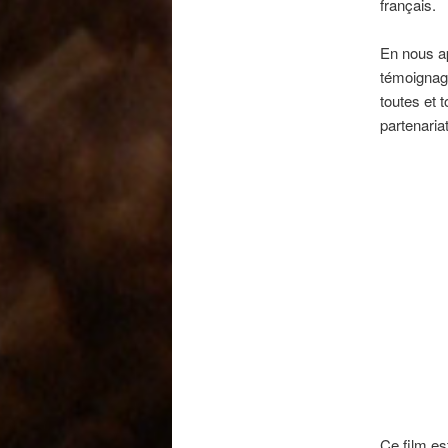
français.
En nous ap
témoignag
toutes et 
partenari
Ce film es