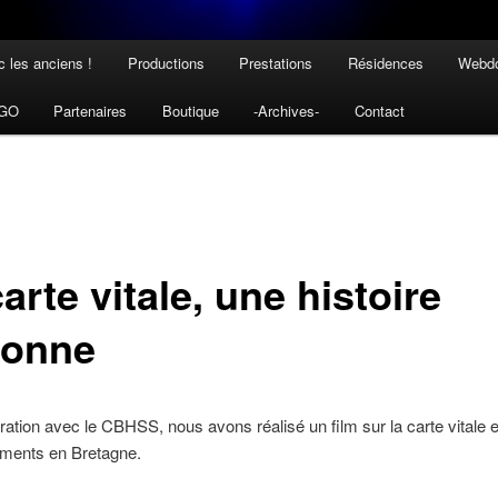
 les anciens !
Productions
Prestations
Résidences
Webdo
NGO
Partenaires
Boutique
-Archives-
Contact
arte vitale, une histoire
tonne
ration avec le CBHSS, nous avons réalisé un film sur la carte vitale 
ments en Bretagne.