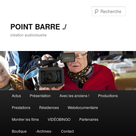
Rech
POINT BARRE ./
création audiovisuelle
Menu principal
Actus
Présentation
Avec les anciens !
Productions
Aller au contenu principal
Aller au contenu secondaire
Prestations
Résidences
Webdocumentaire
Montrer les films
VIDÉOBINGO
Partenaires
Boutique
-Archives-
Contact