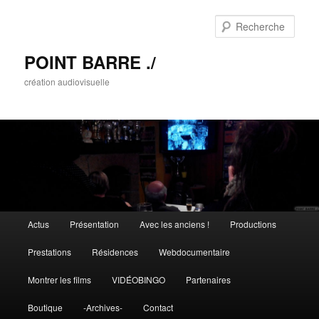
Rech
POINT BARRE ./
création audiovisuelle
Menu principal
Actus
Présentation
Avec les anciens !
Productions
Aller au contenu principal
Aller au contenu secondaire
Prestations
Résidences
Webdocumentaire
Montrer les films
VIDÉOBINGO
Partenaires
Boutique
-Archives-
Contact