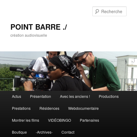
Rech
POINT BARRE ./
création audiovisuelle
Menu principal
Actus
Présentation
Avec les anciens !
Productions
Aller au contenu principal
Aller au contenu secondaire
Prestations
Résidences
Webdocumentaire
Montrer les films
VIDÉOBINGO
Partenaires
Boutique
-Archives-
Contact