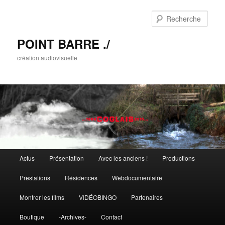
Rech
POINT BARRE ./
création audiovisuelle
Menu principal
Actus
Présentation
Avec les anciens !
Productions
Aller au contenu principal
Aller au contenu secondaire
Prestations
Résidences
Webdocumentaire
Montrer les films
VIDÉOBINGO
Partenaires
Boutique
-Archives-
Contact