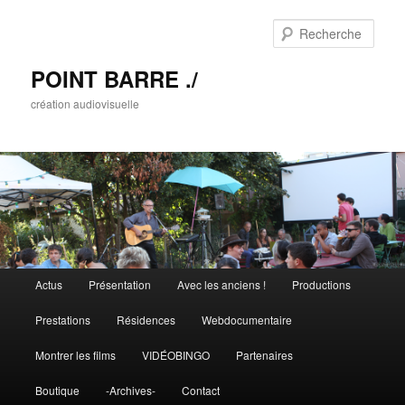
Rech
POINT BARRE ./
création audiovisuelle
Menu principal
Actus
Présentation
Avec les anciens !
Productions
Aller au contenu principal
Aller au contenu secondaire
Prestations
Résidences
Webdocumentaire
Montrer les films
VIDÉOBINGO
Partenaires
Boutique
-Archives-
Contact