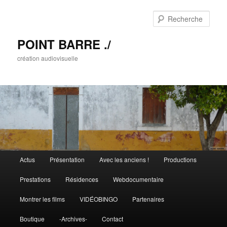
Rech
POINT BARRE ./
création audiovisuelle
Menu principal
Actus
Présentation
Avec les anciens !
Productions
Aller au contenu principal
Aller au contenu secondaire
Prestations
Résidences
Webdocumentaire
Montrer les films
VIDÉOBINGO
Partenaires
Boutique
-Archives-
Contact