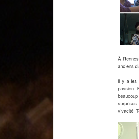
À Rennes, 
anciens d
Il y a les
passion. 
beaucoup 
surprises
vivacité. 