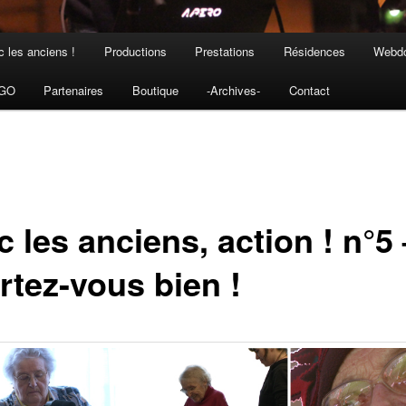
 les anciens !
Productions
Prestations
Résidences
Webdo
NGO
Partenaires
Boutique
-Archives-
Contact
 les anciens, action ! n°5 
rtez-vous bien !