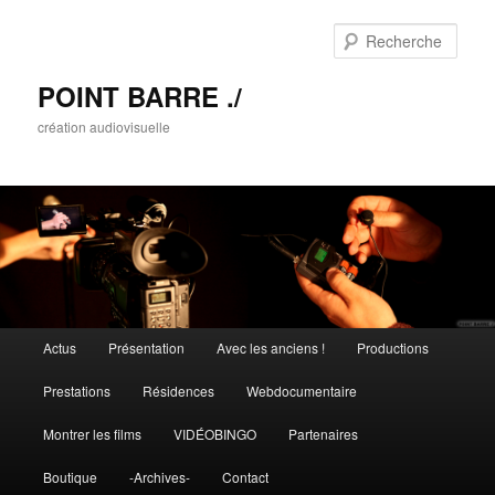
Rech
POINT BARRE ./
création audiovisuelle
Menu principal
Actus
Présentation
Avec les anciens !
Productions
Aller au contenu principal
Aller au contenu secondaire
Prestations
Résidences
Webdocumentaire
Montrer les films
VIDÉOBINGO
Partenaires
Boutique
-Archives-
Contact