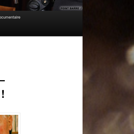
cumentaire
Navigation
des
articles
–
!