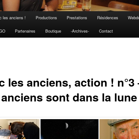
 les anciens !
Productions
Prestations
Résidences
Webdo
NGO
Partenaires
Boutique
-Archives-
Contact
 les anciens, action ! n°3 
 anciens sont dans la lune 