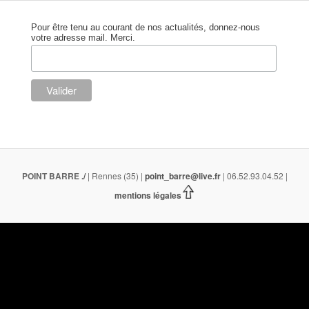
Pour être tenu au courant de nos actualités, donnez-nous
votre adresse mail. Merci.
POINT BARRE
./
| Rennes (35) |
point_barre@live.fr
| 06.52.93.04.52 |
mentions légales