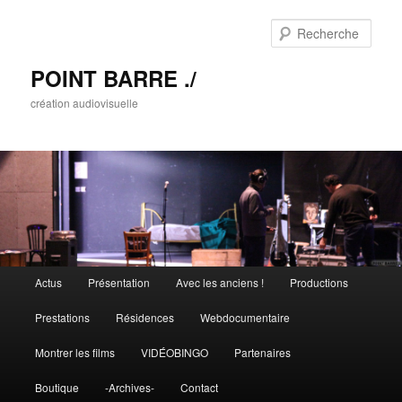
Rech
POINT BARRE ./
création audiovisuelle
Menu principal
Actus
Présentation
Avec les anciens !
Productions
Aller au contenu principal
Aller au contenu secondaire
Prestations
Résidences
Webdocumentaire
Montrer les films
VIDÉOBINGO
Partenaires
Boutique
-Archives-
Contact