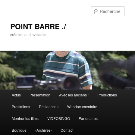
Rech
POINT BARRE ./
création audiovisuelle
Menu principal
Actus
Présentation
Avec les anciens !
Productions
Aller au contenu principal
Aller au contenu secondaire
Prestations
Résidences
Webdocumentaire
Montrer les films
VIDÉOBINGO
Partenaires
Boutique
-Archives-
Contact