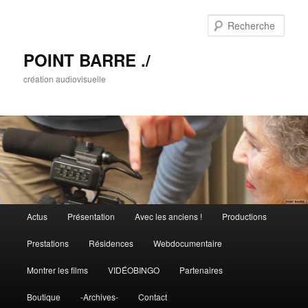
Rech
POINT BARRE ./
création audiovisuelle
Menu principal
Actus
Présentation
Avec les anciens !
Productions
Aller au contenu principal
Aller au contenu secondaire
Prestations
Résidences
Webdocumentaire
Montrer les films
VIDÉOBINGO
Partenaires
Boutique
-Archives-
Contact