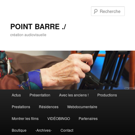
Rech
POINT BARRE ./
création audiovisuelle
Menu principal
Actus
Présentation
Avec les anciens !
Productions
Aller au contenu principal
Aller au contenu secondaire
Prestations
Résidences
Webdocumentaire
Montrer les films
VIDÉOBINGO
Partenaires
Boutique
-Archives-
Contact