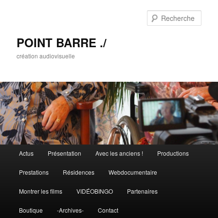
Rech
POINT BARRE ./
création audiovisuelle
Menu principal
Actus
Présentation
Avec les anciens !
Productions
Aller au contenu principal
Aller au contenu secondaire
Prestations
Résidences
Webdocumentaire
Montrer les films
VIDÉOBINGO
Partenaires
Boutique
-Archives-
Contact