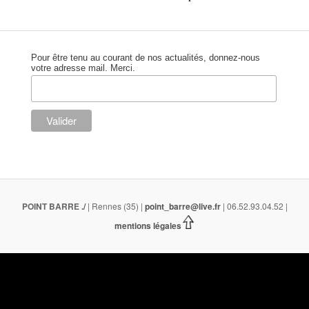
Pour être tenu au courant de nos actualités, donnez-nous
votre adresse mail. Merci.
POINT BARRE
./
| Rennes (35) |
point_barre@live.fr
| 06.52.93.04.52 |
mentions légales