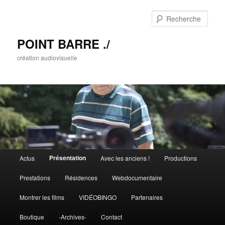
Rech
POINT BARRE ./
création audiovisuelle
Menu principal
Présentation
Actus
Avec les anciens !
Productions
Aller au contenu principal
Aller au contenu secondaire
Prestations
Résidences
Webdocumentaire
Montrer les films
VIDÉOBINGO
Partenaires
Boutique
-Archives-
Contact