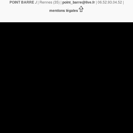
POINT BARRE
./
| Rennes (35) |
point_barre@live.fr
| 06.52.93.04.52 |
mentions légales